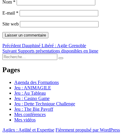
Nom
*
E-mail
*
Site web
Navigation
Publication
Précédent
Dauphiné Libéré : Agile Grenoble
Publication
précédente :
Suivant
Supports présentations disponibles en ligne
de
Recherche
suivante :
Recherche
l’article
pour :
Pages
Agenda des Formations
Jeu : ANIMAGILE
Jeu : Au Tableau
Jeu : Casino Game
Jeu : Dette Technique Challenge
Jeu : The Big Payoff
Mes conférences
Mes vidéos
Agilex : Agilité et Expertise
Fièrement propulsé par WordPress