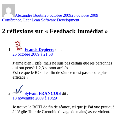
Auteur
Publié
Catégories
le
Alexandre Boutin
25 octobre 2009
25 octobre 2009
Étiquettes
Conférence
,
Lean
Lean Software Development
2 réflexions sur « Feedback Immédiat »
Franck Depierre
dit :
25 octobre 2009 à 21:58
J’aime bien l’idée, mais ne suis pas certain que les personnes
qui ont pensé 1,2,3 se sont arrêtés.
Est-ce que le ROTI en fin de séance n’est pas encore plus
efficace ?
Sylvain FRANCOIS
dit :
13 novembre 2009 à 10:29
Je trouve le ROTI de fin de séance, tel que je l’ai vue pratiqué
à l’Agile Tour de Grenoble (levage de mains) assez violent.