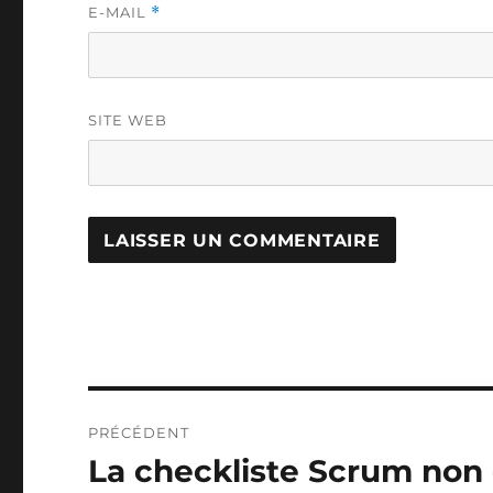
E-MAIL
*
SITE WEB
Navigation
PRÉCÉDENT
de
La checkliste Scrum non o
Publication