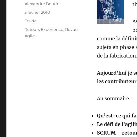
Auteur
Alexandre Boutin
t
Publié
3 février 2010
le
Catégories
Etude
A
Étiquettes
Retours Expérience
,
Revue
b
Agile
comme la définit
sujets en phase a
de la fabrication
Aujourd’hui je s
les contributeurs
Au sommaire :
Qu’est-ce qui fai
Le défi de l’agili
SCRUM – retour