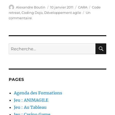
Auteur
Publié
Catégories
Étiquettes
Alexandre Boutin
10 janvier 2011
CARA
Code
le
retreat
,
Coding Dojo
,
Développement agile
Un
sur
commentaire
1er
Code
Retreat
en
France
RE
Recherche
pour :
PAGES
Agenda des Formations
Jeu : ANIMAGILE
Jeu : Au Tableau
Jeu : Casino Game