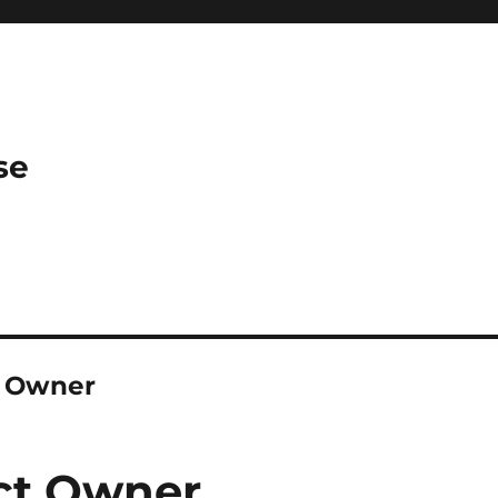
se
t Owner
ct Owner