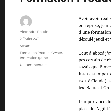
Avoir avoir réal
entreprise, je m
Auteur
Alexandre Boutin
d’une formation 
Publié
2 février 2011
déroulé jeudi et
le
Catégories
Scrum
Étiquettes
Formation Product Owner
,
Tout d’abord j’av
Innovation game
pas certain de r
sur
Un commentaire
savais que l’in
Formation
Inter est importa
Product
Owner
twitté Claude) is
les-Bains et Gre
L’importance du 
place de l’agilit