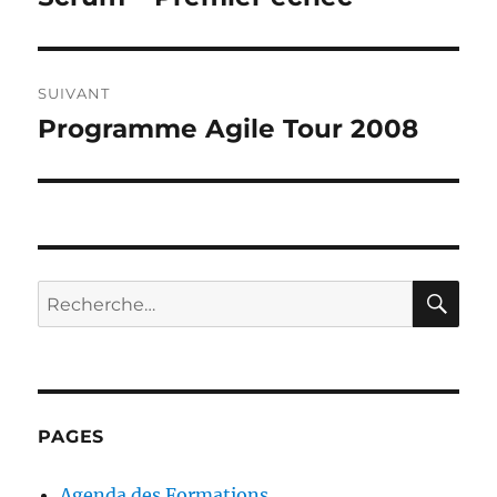
précédente :
l’article
SUIVANT
Programme Agile Tour 2008
Publication
suivante :
RE
Recherche
pour :
PAGES
Agenda des Formations