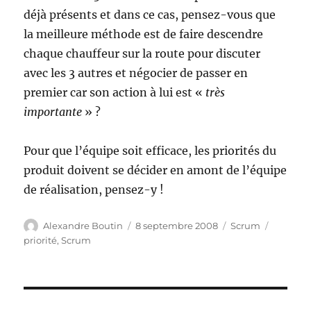
déjà présents et dans ce cas, pensez-vous que
la meilleure méthode est de faire descendre
chaque chauffeur sur la route pour discuter
avec les 3 autres et négocier de passer en
premier car son action à lui est «
très
importante
» ?
Pour que l’équipe soit efficace, les priorités du
produit doivent se décider en amont de l’équipe
de réalisation, pensez-y !
Auteur
Publié
Catégories
Étiquett
Alexandre Boutin
8 septembre 2008
Scrum
le
priorité
,
Scrum