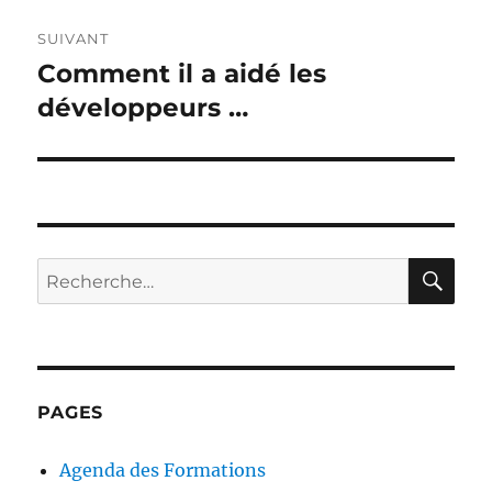
SUIVANT
Comment il a aidé les
Publication
suivante :
développeurs …
RE
Recherche
pour :
PAGES
Agenda des Formations