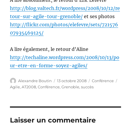
A lire absolument, le retour d’Eric Lefevre
http://blog.valtech.fr/wordpress/2008/10/12/re
tour-sur-agile-tour-grenoble/
et ses photos
http://flickr.com/photos/elefevre/sets/721576
07935469125/
A lire également, le retour d’Aline
http://techaline.wordpress.com/2008/10/13/po
ur-etre-en-forme-soyez-agiles/
Auteur
Publié
Catégories
Étique
Alexandre Boutin
13 octobre 2008
Conférence
le
Agile
,
AT2008
,
Conférence
,
Grenoble
,
succès
Laisser un commentaire