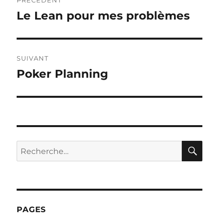
PRÉCÉDENT
de
Le Lean pour mes problèmes
Publication
précédente :
l’article
SUIVANT
Poker Planning
Publication
suivante :
RE
Recherche
pour :
PAGES