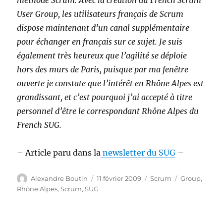
méthode Scrum. Avec la création du French Scrum
User Group, les utilisateurs français de Scrum
dispose maintenant d’un canal supplémentaire
pour échanger en français sur ce sujet. Je suis
également très heureux que l’agilité se déploie
hors des murs de Paris, puisque par ma fenêtre
ouverte je constate que l’intérêt en Rhône Alpes est
grandissant, et c’est pourquoi j’ai accepté à titre
personnel d’être le correspondant Rhône Alpes du
French SUG.
– Article paru dans la
newsletter du SUG
–
Auteur
Publié
Catégories
Étiquettes
Alexandre Boutin
11 février 2009
Scrum
Group
,
le
Rhône Alpes
,
Scrum
,
SUG