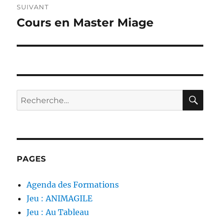
SUIVANT
Cours en Master Miage
Publication
suivante :
RE
Recherche
pour :
PAGES
Agenda des Formations
Jeu : ANIMAGILE
Jeu : Au Tableau