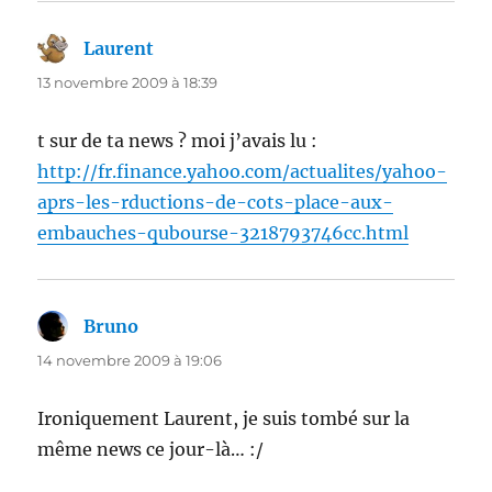
Laurent
dit :
13 novembre 2009 à 18:39
t sur de ta news ? moi j’avais lu :
http://fr.finance.yahoo.com/actualites/yahoo-
aprs-les-rductions-de-cots-place-aux-
embauches-qubourse-3218793746cc.html
Bruno
dit :
14 novembre 2009 à 19:06
Ironiquement Laurent, je suis tombé sur la
même news ce jour-là… :/