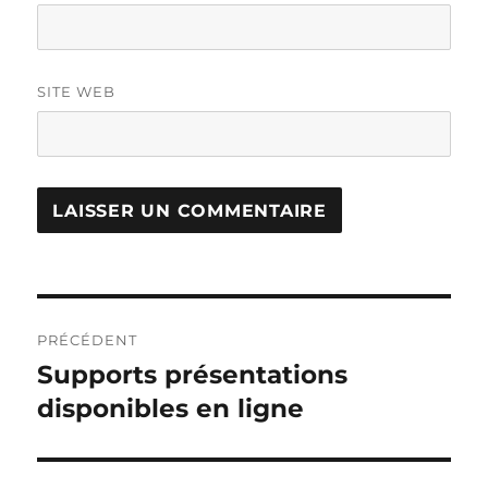
SITE WEB
Navigation
PRÉCÉDENT
de
Supports présentations
Publication
précédente :
disponibles en ligne
l’article