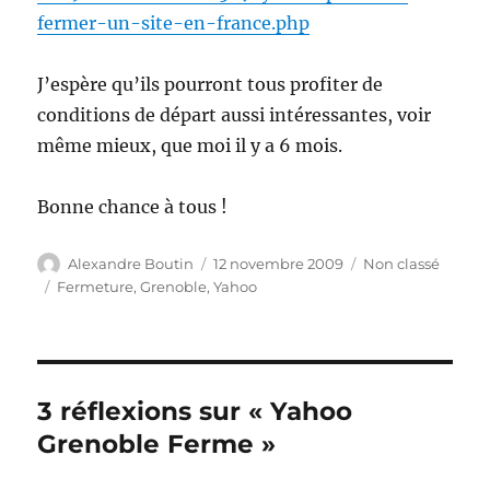
fermer-un-site-en-france.php
J’espère qu’ils pourront tous profiter de
conditions de départ aussi intéressantes, voir
même mieux, que moi il y a 6 mois.
Bonne chance à tous !
Auteur
Publié
Catégories
Alexandre Boutin
12 novembre 2009
Non classé
le
Étiquettes
Fermeture
,
Grenoble
,
Yahoo
3 réflexions sur « Yahoo
Grenoble Ferme »