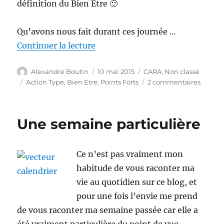
définition du Bien Etre 🙂
Qu’avons nous fait durant ces journée …
de « Journée « Bien Etre » »
Continuer la lecture
Auteur
Publié
Catégories
Alexandre Boutin
10 mai 2015
CARA
,
Non classé
le
Étiquettes
sur
Action Type
,
Bien Etre
,
Points Forts
2 commentaires
Journé
« Bien
Etre »
Une semaine particulière
Ce n’est pas vraiment mon
habitude de vous raconter ma
vie au quotidien sur ce blog, et
pour une fois l’envie me prend
de vous raconter ma semaine passée car elle a
été vraiment particulière du point de vue