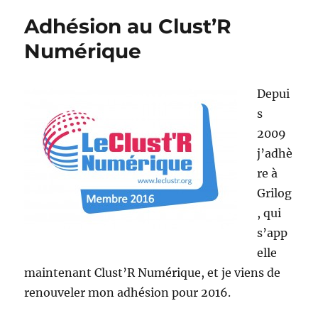
Adhésion au Clust’R
Numérique
Depui
s
2009
j’adhè
re à
Grilog
, qui
s’app
elle
maintenant Clust’R Numérique, et je viens de
renouveler mon adhésion pour 2016.