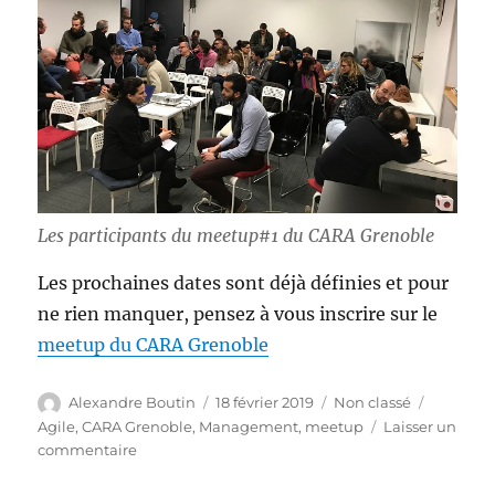
Les participants du meetup#1 du CARA Grenoble
Les prochaines dates sont déjà définies et pour
ne rien manquer, pensez à vous inscrire sur le
meetup du CARA Grenoble
Auteur
Publié
Catégories
Étiquett
Alexandre Boutin
18 février 2019
Non classé
le
Agile
,
CARA Grenoble
,
Management
,
meetup
Laisser un
sur
commentaire
Meetup
#1