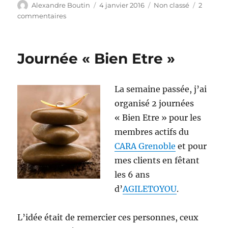
Auteur
Publié
Catégories
Alexandre Boutin
4 janvier 2016
Non classé
2
le
sur
commentaires
Appel
à
candidats
Journée « Bien Etre »
pour
préparer
Agile
La semaine passée, j’ai
Grenoble
2016
organisé 2 journées
« Bien Etre » pour les
membres actifs du
CARA Grenoble
et pour
mes clients en fêtant
les 6 ans
d’
AGILETOYOU
.
L’idée était de remercier ces personnes, ceux