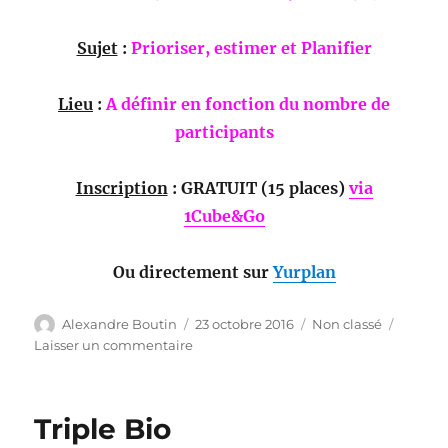
Sujet
:
Prioriser, estimer et Planifier
Lieu
:
A définir en fonction du nombre de
participants
Inscription
: GRATUIT (15 places)
via
1Cube&Go
Ou directement sur
Yurplan
Auteur
Publié
Catégories
Alexandre Boutin
23 octobre 2016
Non classé
le
sur
Laisser un commentaire
Le
1er
Cube
Triple Bio
de