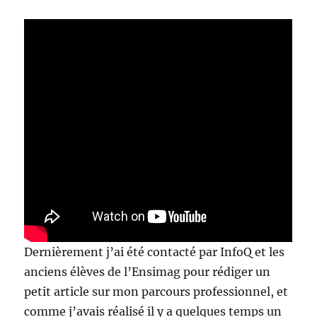
Grenoble
sera
GRATUIT
Dernièrement j’ai été contacté par InfoQ et les
anciens élèves de l’Ensimag pour rédiger un
petit article sur mon parcours professionnel, et
comme j’avais réalisé il y a quelques temps un