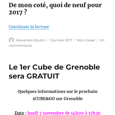
De mon coté, quoi de neuf pour
2017 ?
de « 2017 … quoi de neuf ? »
Continuer la lecture
Auteur
Publié
Catégories
Alexandre Boutin
3 janvier 2017
Non classé
Un
le
sur
commentaire
2017
…
quoi
Le 1er Cube de Grenoble
de
neuf
sera GRATUIT
?
Quelques informations sur le prochain
1CUBE&GO sur Grenoble
Date
:
lundi 7 novembre de 14h00 à 17h30