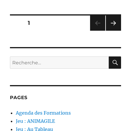
Une
semaine
particulière
Pagination
PAGE
1
PAG
des
E
SUIV
publications
ANT
E
RE
Recherche
pour :
PAGES
Agenda des Formations
Jeu : ANIMAGILE
Jeu : Au Tableau