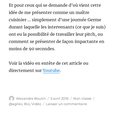
Et pour ceux qui se demande d’où vient cette
idée de me présenter comme un maître
cuisinier … simplement d’une journée Germe
durant laquelle les intervenants (ce que je suis)
ont eu la possibilité de travailler leur pitch, ou
comment se présenter de façon impactante en
moins de 90 secondes.
Voir la vidéo en entête de cet article ou
directement sur
Youtube
.
Auteur
Publié
Catégories
Étiquettes
Alexandre Boutin
5 avril 2016
Non classé
le
sur
@agilex
,
Bio
,
Vidéo
Laisser un commentaire
Triple
Bio