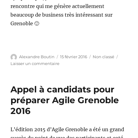
rencontre qui me génère actuellement
beaucoup de business très intéressant sur
Grenoble 🙂
Auteur
Publié
Catégories
Alexandre Boutin
15 février 2016
Non classé
le
sur
Laisser un commentaire
Adhésion
au
Clust’R
Appel à candidats pour
Numérique
préparer Agile Grenoble
2016
L’édition 2015 d’Agile Grenoble a été un grand
succès du point de vue des participants et coté