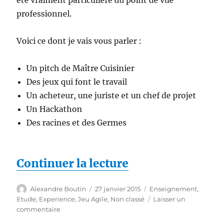
professionnel.
Voici ce dont je vais vous parler :
Un pitch de Maître Cuisinier
Des jeux qui font le travail
Un acheteur, une juriste et un chef de projet
Un Hackathon
Des racines et des Germes
de « Une semain
Continuer la lecture
Auteur
Publié
Catégories
Alexandre Boutin
27 janvier 2015
Enseignement
,
le
Etude
,
Experience
,
Jeu Agile
,
Non classé
Laisser un
sur
commentaire