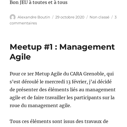
Bon JEU à toutes et à tous
Auteur
Publié
Catégories
Alexandre Boutin
29 octobre 2020
Non classé
3
le
sur
commentaires
Jeu
DTC
disponible
Meetup #1 : Management
Agile
Pour ce 1er Metup Agile du CARA Grenoble, qui
s’est déroulé le mercredi 13 février, j’ai décidé
de présenter des éléments liés au management
agile et de faire travailler les participants sur la
roue du management agile.
Tous ces éléments sont issus des travaux de