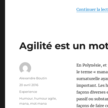
Continuer la lec
Agilité est un mo
En Polynésie, et
le terme « mana
Auteur
Alexandre Boutin
surnaturelle aya
Publié
20 avril 2016
important. Les h
le
Catégories
Experience
façons diverses 
Étiquettes
Humour
,
humour agile
,
passif ou substan
mana
,
mot mana
façons de faire 