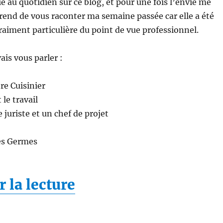
ie au quotidien sur ce blog, et pour une fois l’envie me
rend de vous raconter ma semaine passée car elle a été
raiment particulière du point de vue professionnel.
vais vous parler :
re Cuisinier
 le travail
 juriste et un chef de projet
des Germes
de « Une semaine par
 la lecture