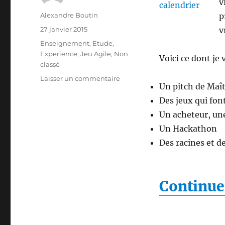
v
Auteur
Alexandre Boutin
p
Publié
27 janvier 2015
v
le
Catégories
Enseignement
,
Etude
,
Experience
,
Jeu Agile
,
Non
Voici ce dont je 
classé
sur
Laisser un commentaire
Un pitch de Maît
Une
semaine
Des jeux qui font
particulière
Un acheteur, une
Un Hackathon
Des racines et 
Continuer