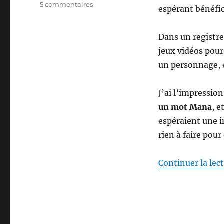
sur
5 commentaires
espérant bénéfic
Agilité
est
un
Dans un registre
mot
jeux vidéos pour
« mana »
un personnage, e
J’ai l’impressio
un mot Mana
, 
espéraient une i
rien à faire pou
Continuer la lec