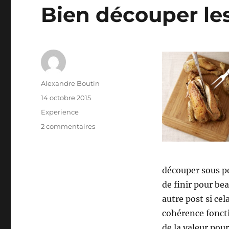
Bien découper les
Auteur
Alexandre Boutin
Publié
14 octobre 2015
le
Catégories
Experience
sur
2 commentaires
Bien
découper
les
User
découper sous pei
Story
de finir pour be
autre post si cel
cohérence fonctio
de la valeur pour