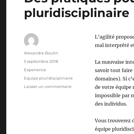
pluridisciplinaire
L’agilité propose
mal interprété e
Auteur
Alexandre Boutin
Publié
5 septembre 2018
La mauvaise inte
le
Catégories
Experience
savoir tout faire
Étiquettes
Equipe pluridisciplinaire
domaines). Si c’e
sur
Laisser un commentaire
de votre équipe 
Des
impossible par m
pratiques
des individus.
pour
obtenir
une
Vous trouverez d
équipe
équipe pluridisci
pluridisciplinaire