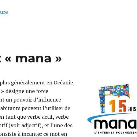
de « Des pratiques pour obtenir une équipe pluridisci
ture
t « mana »
 plus généralement en Océanie,
 » désigne une force
nt un pouvoir d’influence
abitants peuvent l’utiliser de
en tant que verbe actif, verbe
tif (voir adjectif), et l’une des
consiste à incanter ce mot en