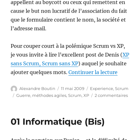
appellent au boycott ou ceux qui remettent en
cause le but non lucratif de l’association du fait
que le formulaire contient le nom, la société et
l’adresse mail.
Pour couper court à la polémique Scrum vs XP,
je vous invite à lire l’excellent post de Denis (
XP
sans Scrum, Scrum sans XP
) auquel je souhaite
de « Scr
ajouter quelques mots.
Continuer la lecture
Auteur
Publié
Catégories
Alexandre Boutin
11 mai 2009
Experience
,
Scrum
le
Étiquettes
sur
Guerre
,
méthodes agiles
,
Scrum
,
XP
2 commentaires
Scru
vs
XP
01 Informatique (Bis)
–
La
guerr