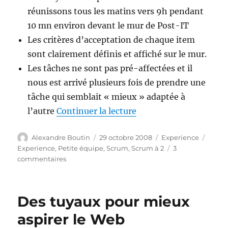
réunissons tous les matins vers 9h pendant
10 mn environ devant le mur de Post-IT
Les critères d’acceptation de chaque item
sont clairement définis et affiché sur le mur.
Les tâches ne sont pas pré-affectées et il
nous est arrivé plusieurs fois de prendre une
tâche qui semblait « mieux » adaptée à
de « Scrum For 2 … 5 it
l’autre
Continuer la lecture
Auteur
Publié
Catégories
Étiqu
Alexandre Boutin
29 octobre 2008
Experience
le
Experience
,
Petite équipe
,
Scrum
,
Scrum à 2
3
sur
commentaires
Scrum
For
2
Des tuyaux pour mieux
…
5
aspirer le Web
itérations