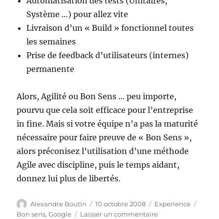
Automatisation des tests (Unitaires,
Système …) pour allez vite
Livraison d’un « Build » fonctionnel toutes
les semaines
Prise de feedback d’utilisateurs (internes)
permanente
Alors, Agilité ou Bon Sens … peu importe,
pourvu que cela soit efficace pour l’entreprise
in fine. Mais si votre équipe n’a pas la maturité
nécessaire pour faire preuve de « Bon Sens »,
alors préconisez l’utilisation d’une méthode
Agile avec discipline, puis le temps aidant,
donnez lui plus de libertés.
Auteur
Publié
Catégories
Étiqu
Alexandre Boutin
10 octobre 2008
Experience
le
sur
Bon sens
,
Google
Laisser un commentaire