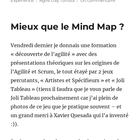
le
Étiquettes
sur
Experience
Agile Day Tunisia
Un commentaire
Agile
Day
Tunisia
Mieux que le Mind Map ?
Vendredi dernier je donnais une formation
« découverte de l’agilité » avec des
présentations théoriques sur les origines de
l’Agilité et Scrum, le tout étayé par 2 jeux
percutants, « Artistes et Spécifieurs » et « Joli
Tableau » (tiens il faudra que je vous parle de
Joli Tableau prochainement car j’ai plein de
photos de ce jeu que je pratique souvent – et
un grand merci à Xavier Quesada qui l’a inventé
:)).