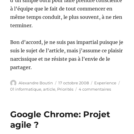
d’un simple outil pour faire prendre conscience
à l’équipe que le fait de tout commencer en
même temps conduit, le plus souvent, à ne rien
terminer.
Bon d’accord, je ne suis pas impartial puisque je
suis le sujet de l’article, mais j’assume ce plaisir
narcissique et ne résiste pas à l’envie de le
partager.
Auteur
Publié
Catégories
Étique
Alexandre Boutin
17 octobre 2008
Experience
le
sur
01 informatique
,
article
,
Priorités
4 commentaires
Comment
il
a
Google Chrome: Projet
aidé
les
agile ?
développeu
…