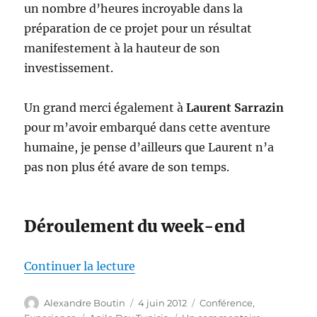
un nombre d’heures incroyable dans la
préparation de ce projet pour un résultat
manifestement à la hauteur de son
investissement.
Un grand merci également à
Laurent Sarrazin
pour m’avoir embarqué dans cette aventure
humaine, je pense d’ailleurs que Laurent n’a
pas non plus été avare de son temps.
Déroulement du week-end
de « Agile Day Tunisia »
Continuer la lecture
Auteur
Publié
Catégories
Alexandre Boutin
4 juin 2012
Conférence
,