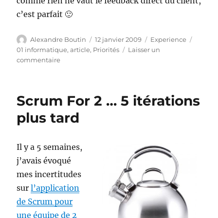
comme rien ne vaut le feedback direct du client,
c’est parfait 🙂
Auteur
Publié
Catégories
Étique
Alexandre Boutin
12 janvier 2009
Experience
le
01 informatique
,
article
,
Priorités
Laisser un
sur
commentaire
01
Informatique
(Bis)
Scrum For 2 … 5 itérations
plus tard
Il y a 5 semaines,
j’avais évoqué
mes incertitudes
sur
l’application
de Scrum pour
une équipe de 2