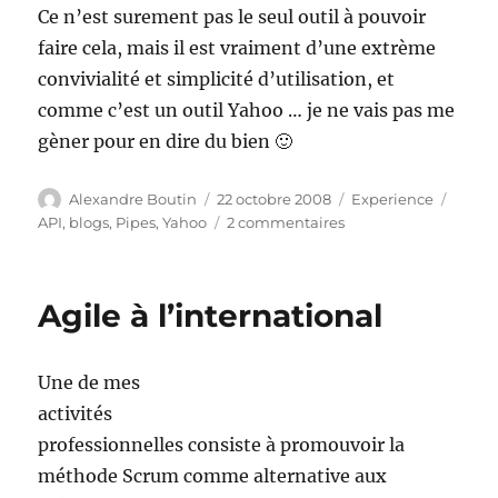
Ce n’est surement pas le seul outil à pouvoir
faire cela, mais il est vraiment d’une extrème
convivialité et simplicité d’utilisation, et
comme c’est un outil Yahoo … je ne vais pas me
gèner pour en dire du bien 🙂
Auteur
Publié
Catégories
Étiqu
Alexandre Boutin
22 octobre 2008
Experience
le
sur
API
,
blogs
,
Pipes
,
Yahoo
2 commentaires
Des
tuyaux
pour
Agile à l’international
mieux
aspirer
le
Une de mes
Web
activités
professionnelles consiste à promouvoir la
méthode Scrum comme alternative aux