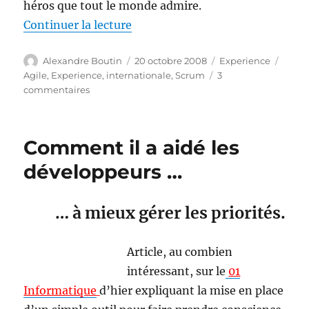
héros que tout le monde admire.
de « Agile à l’international »
Continuer la lecture
Auteur
Publié
Catégories
Étiqu
Alexandre Boutin
20 octobre 2008
Experience
le
Agile
,
Experience
,
internationale
,
Scrum
3
sur
commentaires
Agile
à
l’international
Comment il a aidé les
développeurs …
… à mieux gérer les priorités.
Article, au combien
intéressant, sur le
01
Informatique
d’hier expliquant la mise en place