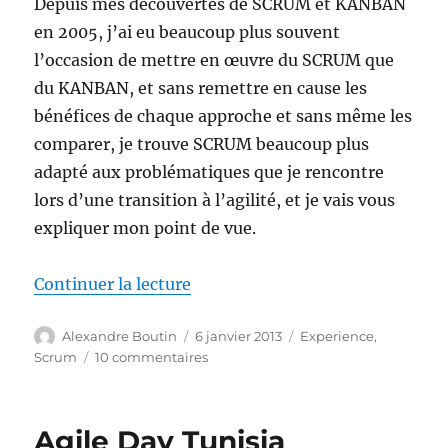
Depuis mes découvertes de SCRUM et KANBAN
en 2005, j’ai eu beaucoup plus souvent
l’occasion de mettre en œuvre du SCRUM que
du KANBAN, et sans remettre en cause les
bénéfices de chaque approche et sans même les
comparer, je trouve SCRUM beaucoup plus
adapté aux problématiques que je rencontre
lors d’une transition à l’agilité, et je vais vous
expliquer mon point de vue.
de « Démarrer avec SCRUM ou 
Continuer la lecture
Auteur
Publié
Catégories
Alexandre Boutin
6 janvier 2013
Experience
,
le
sur
Scrum
10 commentaires
Démarrer
avec
SCRUM
Agile Day Tunisia
ou