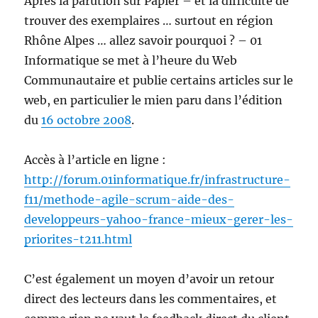
Après la parution sur Papier – et la difficulté de
des
méth
trouver des exemplaires … surtout en région
Rhône Alpes … allez savoir pourquoi ? – 01
Informatique se met à l’heure du Web
Communautaire et publie certains articles sur le
web, en particulier le mien paru dans l’édition
du
16 octobre 2008
.
Accès à l’article en ligne :
http://forum.01informatique.fr/infrastructure-
f11/methode-agile-scrum-aide-des-
developpeurs-yahoo-france-mieux-gerer-les-
priorites-t211.html
C’est également un moyen d’avoir un retour
direct des lecteurs dans les commentaires, et