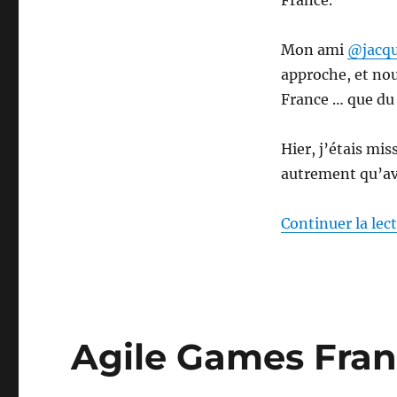
Creation
…
en
Mon ami
@jacqu
vrai
approche, et nou
!
France … que du
Hier, j’étais mi
autrement qu’av
Continuer la lec
Agile Games Fran