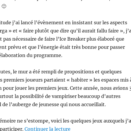
 🙂
ude j’ai lancé l’évènement en insistant sur les aspects
rga » et « faire plutôt que dire qu’il aurait fallu faire », j’a
it pas nécessaire de faire l’Ice Breaker plus élaboré que
ment prévu et que l’énergie était très bonne pour passer
’élaboration du programme.
tes, le mur a été rempli de propositions et quelques
es premiers joueurs partaient « habiter » les espaces mis 
n pour jouer les premiers jeux. Cette année, nous avions 
surtout la possibilité de vampiriser beaucoup d’autres
 de l’auberge de jeunesse qui nous accueillait.
oire ne s’estompe, voici les quelques jeux auxquels j’a
de « Agile Games France 2
participer.
Continuer la lecture