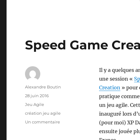
Speed Game Creat
Il y a quelques a
une session «
S
Auteur
Alexandre Boutin
Creation
» pour 
Publié
28 juin 2016
pratique commen
le
Catégories
Jeu Agile
un jeu agile. Cet
Étiquettes
création jeu agile
inauguré lors d
sur
Un commentaire
(pour moi) XP D
Speed
ensuite jouée plu
Game
France.