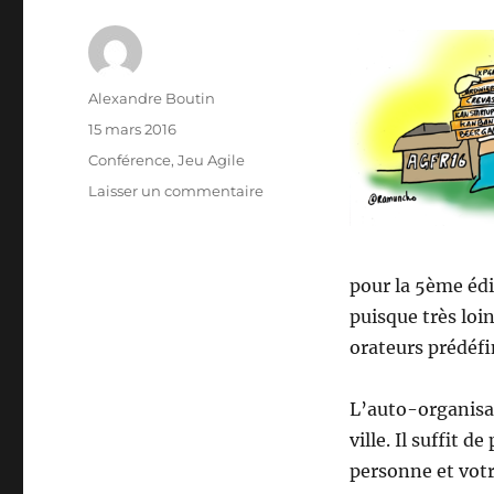
Auteur
Alexandre Boutin
Publié
15 mars 2016
le
Catégories
Conférence
,
Jeu Agile
sur
Laisser un commentaire
Agile
Games
France
2016
pour la 5ème édit
puisque très loi
orateurs prédéfi
L’auto-organisa
ville. Il suffit
personne et votre