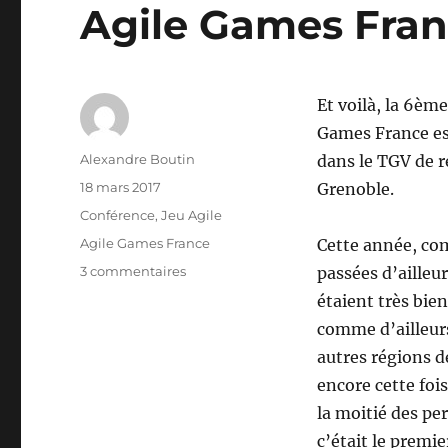
Agile Games Fran
Et voilà, la 6ème
Games France est 
Auteur
Alexandre Boutin
dans le TGV de re
Publié
18 mars 2017
Grenoble.
le
Catégories
Conférence
,
Jeu Agile
Étiquettes
Agile Games France
Cette année, co
sur
3 commentaires
passées d’ailleur
Agile
étaient très bie
Games
comme d’ailleurs
France
2017
autres régions d
encore cette fois
la moitié des p
c’était le premi