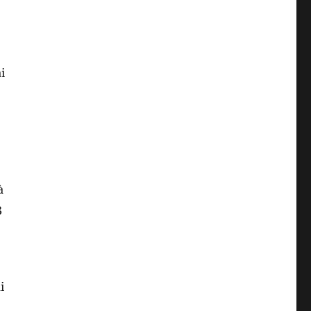
i
à
3
i
017 »