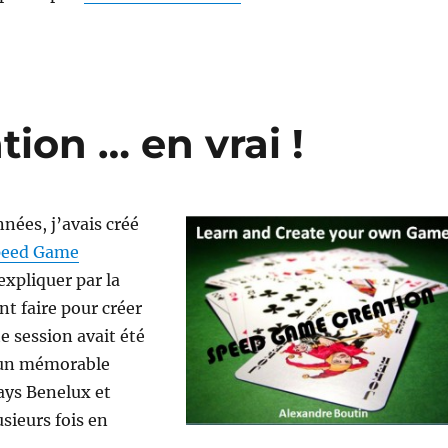
ion … en vrai !
nnées, j’avais créé
peed Game
expliquer par la
t faire pour créer
te session avait été
’un mémorable
ays Benelux et
sieurs fois en