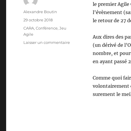
le premier Agile
Auteur
Alexandre Boutin
l’évènement (san
Publié
29 octobre 2018
le retour de 27 d
le
Catégories
CARA
,
Conférence
,
Jeu
Agile
Aux dires des pa
sur
Laisser un commentaire
(un dérivé de l’
Retours
nombre, et pourt
sur
Agile
en ayant passé 2
Games
Alpes
Comme quoi faire
2018
volontairement c
surement le meil