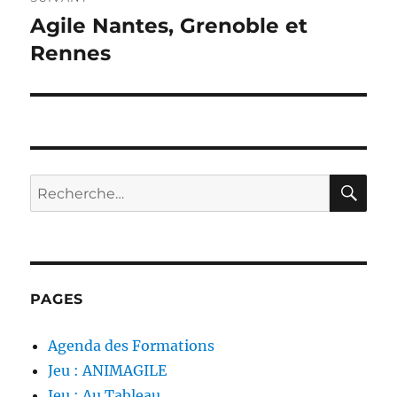
Agile Nantes, Grenoble et
Publication
suivante :
Rennes
RE
Recherche
pour :
PAGES
Agenda des Formations
Jeu : ANIMAGILE
Jeu : Au Tableau