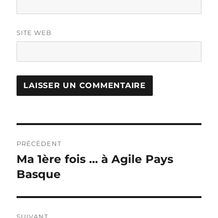
SITE WEB
Navigation
PRÉCÉDENT
de
Ma 1ère fois … à Agile Pays
Publication
précédente :
Basque
l’article
SUIVANT