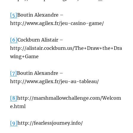
[5]
Boutin Alexandre –
http://www.agilex.fr/jeu-casino-game/
[6]
Cockburn Alistair –
http://alistair.cockburn.us/The+Draw+the+Dra
wing+Game
[7]
Boutin Alexandre –
http://www.agilex.fr/jeu-au-tableau/
[8]
http://marshmallowchallenge.com/Welcom
e.html
[9]
http://fearlessjourney.info/