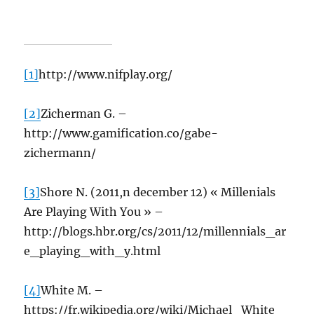
[1]
http://www.nifplay.org/
[2]
Zicherman G. –
http://www.gamification.co/gabe-
zichermann/
[3]
Shore N. (2011,n december 12) « Millenials
Are Playing With You » –
http://blogs.hbr.org/cs/2011/12/millennials_ar
e_playing_with_y.html
[4]
White M. –
https://fr.wikipedia.org/wiki/Michael_White