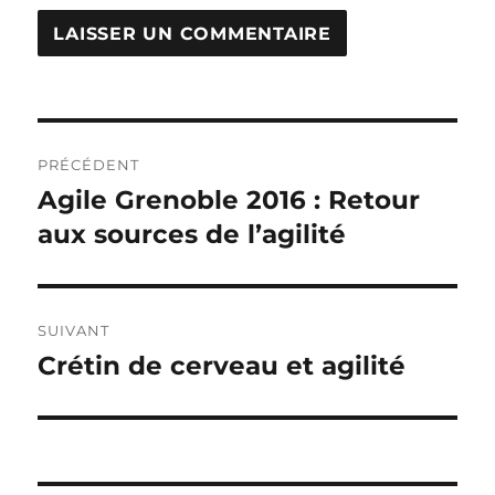
Navigation
PRÉCÉDENT
de
Agile Grenoble 2016 : Retour
Publication
précédente :
aux sources de l’agilité
l’article
SUIVANT
Crétin de cerveau et agilité
Publication
suivante :