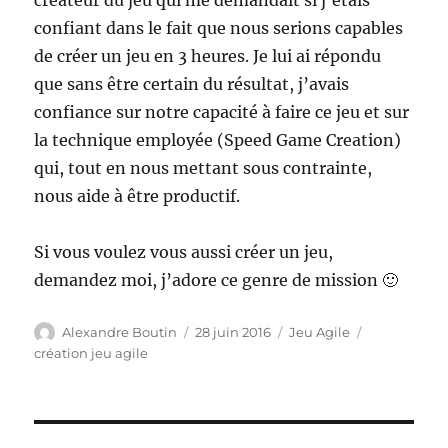
créateur du jeu qui me demandait si j’étais
confiant dans le fait que nous serions capables
de créer un jeu en 3 heures. Je lui ai répondu
que sans être certain du résultat, j’avais
confiance sur notre capacité à faire ce jeu et sur
la technique employée (Speed Game Creation)
qui, tout en nous mettant sous contrainte,
nous aide à être productif.
Si vous voulez vous aussi créer un jeu,
demandez moi, j’adore ce genre de mission 🙂
Auteur
Publié
Catégories
Étiquettes
Alexandre Boutin
28 juin 2016
Jeu Agile
le
création jeu agile