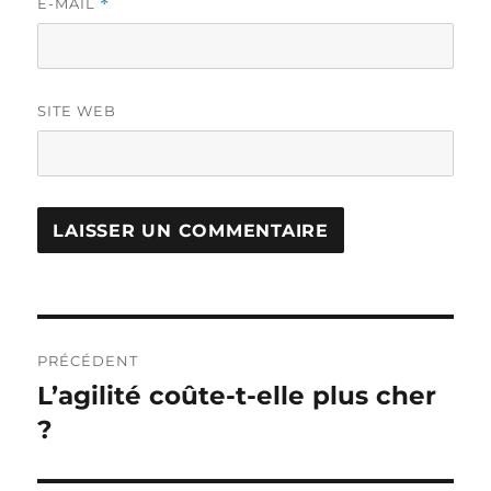
E-MAIL
*
SITE WEB
Navigation
PRÉCÉDENT
de
L’agilité coûte-t-elle plus cher
Publication
précédente :
?
l’article