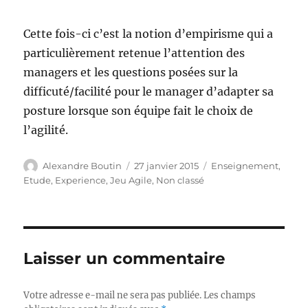
Cette fois-ci c’est la notion d’empirisme qui a
particulièrement retenue l’attention des
managers et les questions posées sur la
difficuté/facilité pour le manager d’adapter sa
posture lorsque son équipe fait le choix de
l’agilité.
Auteur
Publié
Catégories
Alexandre Boutin
27 janvier 2015
Enseignement
,
le
Etude
,
Experience
,
Jeu Agile
,
Non classé
Laisser un commentaire
Votre adresse e-mail ne sera pas publiée.
Les champs