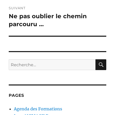
SUIVANT
Ne pas oublier le chemin
Publication
suivante :
parcouru …
RE
Recherche
pour :
PAGES
Agenda des Formations