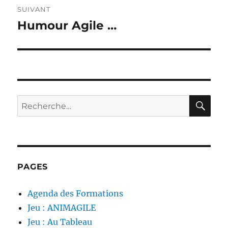
SUIVANT
Humour Agile …
Publication
suivante :
RE
Recherche
pour :
PAGES
Agenda des Formations
Jeu : ANIMAGILE
Jeu : Au Tableau