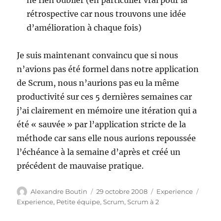
ne rien oublier (en particulier vrai pour la
rétrospective car nous trouvons une idée
d’amélioration à chaque fois)
Je suis maintenant convaincu que si nous
n’avions pas été formel dans notre application
de Scrum, nous n’aurions pas eu la même
productivité sur ces 5 dernières semaines car
j’ai clairement en mémoire une itération qui a
été « sauvée » par l’application stricte de la
méthode car sans elle nous aurions repoussée
l’échéance à la semaine d’après et créé un
précédent de mauvaise pratique.
Auteur
Publié
Catégories
Étiqu
Alexandre Boutin
29 octobre 2008
Experience
le
Experience
,
Petite équipe
,
Scrum
,
Scrum à 2