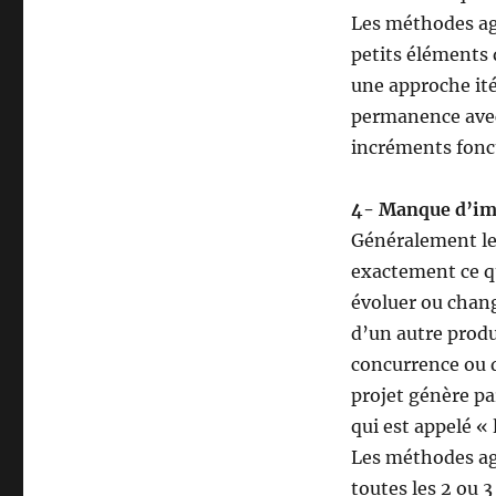
Les méthodes ag
petits éléments 
une approche ité
permanence avec
incréments fonc
4- Manque d’impl
Généralement le c
exactement ce qu
évoluer ou chang
d’un autre produ
concurrence ou d
projet génère par
qui est appelé « 
Les méthodes agi
toutes les 2 ou 