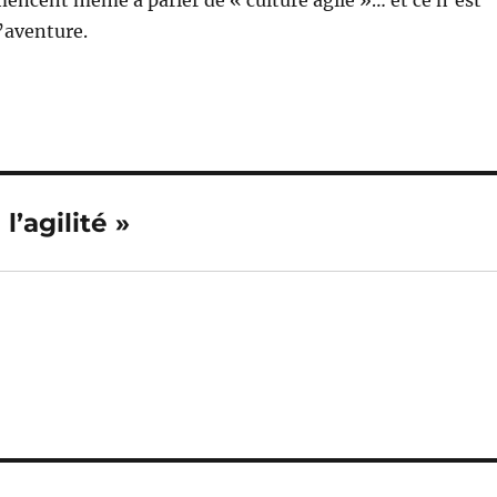
encent même à parler de « culture agile »… et ce n’est
l’aventure.
l’agilité »