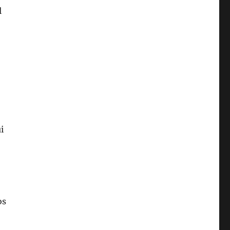
l
i
os