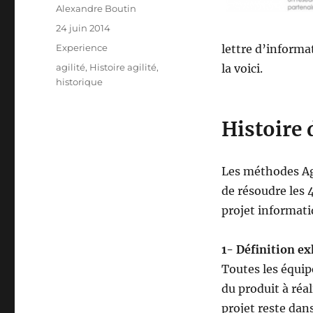
Auteur
Alexandre Boutin
Publié
24 juin 2014
le
Catégories
Experience
lettre d’informat
Étiquettes
agilité
,
Histoire agilité
,
la voici.
historique
Histoire 
Les méthodes Agi
de résoudre les 
projet informati
1- Définition e
Toutes les équip
du produit à réal
projet reste dan