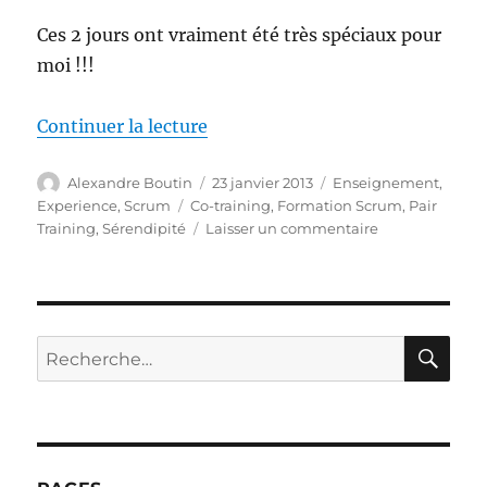
Ces 2 jours ont vraiment été très spéciaux pour
moi !!!
de « Pair Training et Sérendipité
Continuer la lecture
Auteur
Publié
Catégories
Alexandre Boutin
23 janvier 2013
Enseignement
,
le
Étiquettes
Experience
,
Scrum
Co-training
,
Formation Scrum
,
Pair
sur
Training
,
Sérendipité
Laisser un commentaire
Pair
Training
et
Sérendipité
RE
Recherche
pour :