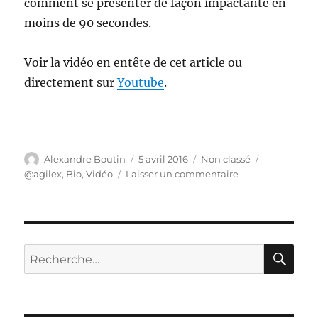
comment se présenter de façon impactante en
moins de 90 secondes.
Voir la vidéo en entête de cet article ou
directement sur
Youtube
.
Auteur
Publié
Catégories
Étiquettes
Alexandre Boutin
5 avril 2016
Non classé
le
sur
@agilex
,
Bio
,
Vidéo
Laisser un commentaire
Triple
Bio
RE
Recherche
pour :