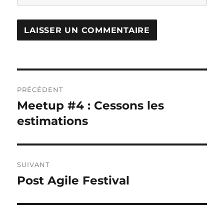
Navigation
PRÉCÉDENT
de
Meetup #4 : Cessons les
Publication
précédente :
estimations
l’article
SUIVANT
Post Agile Festival
Publication
suivante :