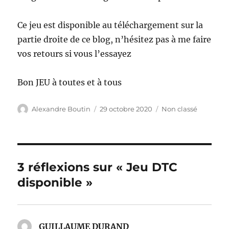
Ce jeu est disponible au téléchargement sur la
partie droite de ce blog, n’hésitez pas à me faire
vos retours si vous l’essayez
Bon JEU à toutes et à tous
Auteur
Publié
Catégories
Alexandre Boutin
29 octobre 2020
Non classé
le
3 réflexions sur « Jeu DTC
disponible »
GUILLAUME DURAND
dit :