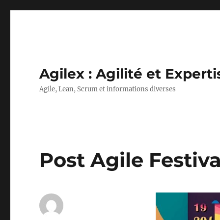
Agilex : Agilité et Experti
Agile, Lean, Scrum et informations diverses
Post Agile Festiva