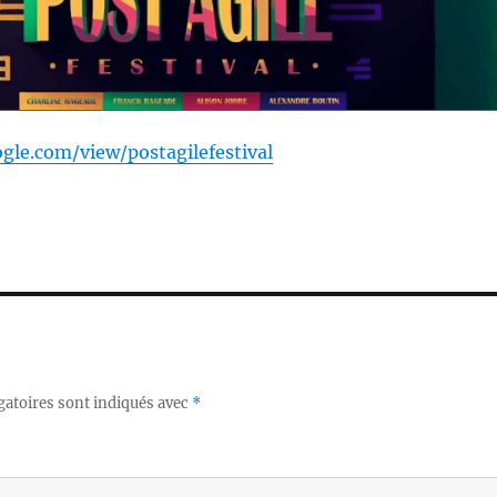
ogle.com/view/postagilefestival
gatoires sont indiqués avec
*