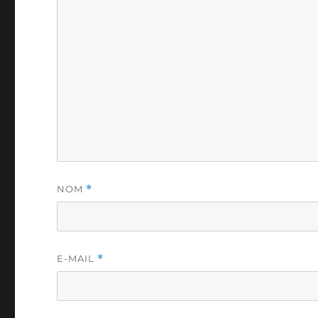
NOM
*
E-MAIL
*