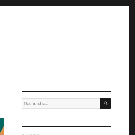
RECHERC
Recherche
pour :