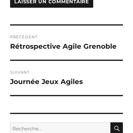
Navigation
PRÉCÉDENT
de
Rétrospective Agile Grenoble
Publication
précédente :
l’article
SUIVANT
Journée Jeux Agiles
Publication
suivante :
RE
Recherche