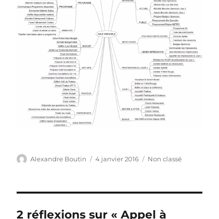
Auteur
Publié
Catégories
Alexandre Boutin
4 janvier 2016
Non classé
le
2 réflexions sur « Appel à