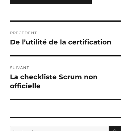
Navigation
PRÉCÉDENT
de
De l’utilité de la certification
Publication
précédente :
l’article
SUIVANT
La checkliste Scrum non
Publication
suivante :
officielle
RE
Recherche