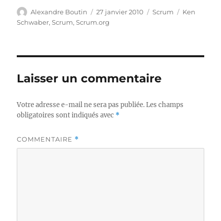
Auteur
Publié
Catégories
Étiquettes
Alexandre Boutin
27 janvier 2010
Scrum
Ken
le
Schwaber
,
Scrum
,
Scrum.org
Laisser un commentaire
Votre adresse e-mail ne sera pas publiée.
Les champs
obligatoires sont indiqués avec
*
COMMENTAIRE
*