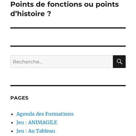
Points de fonctions ou points
Publication
suivante :
d’histoire ?
RE
Recherche
pour :
PAGES
Agenda des Formations
Jeu : ANIMAGILE
Jeu : Au Tableau