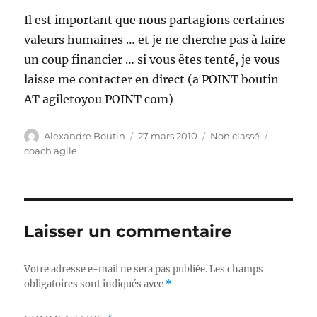
Il est important que nous partagions certaines
valeurs humaines … et je ne cherche pas à faire
un coup financier … si vous êtes tenté, je vous
laisse me contacter en direct (a POINT boutin
AT agiletoyou POINT com)
Auteur
Publié
Catégories
Étiquette
Alexandre Boutin
27 mars 2010
Non classé
le
coach agile
Laisser un commentaire
Votre adresse e-mail ne sera pas publiée.
Les champs
obligatoires sont indiqués avec
*