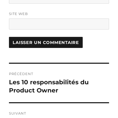
SITE WEB
Navigation
PRÉCÉDENT
de
Les 10 responsabilités du
Publication
précédente :
Product Owner
l’article
SUIVANT