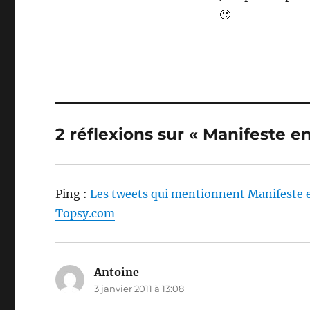
🙂
2 réflexions sur « Manifeste en
Ping :
Les tweets qui mentionnent Manifeste en
Topsy.com
Antoine
dit :
3 janvier 2011 à 13:08