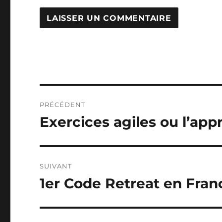
Navigation
PRÉCÉDENT
de
Exercices agiles ou l’app
Publication
précédente :
l’article
SUIVANT
1er Code Retreat en Fran
Publication
suivante :