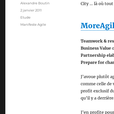
Auteur
Alexandre Boutin
City … là où tou
Publié
2 janvier 2011
le
Catégories
Etude
MoreAgil
Étiquettes
Manifeste Agile
Teamwork & res
Business Value
o
Partnership ela
Prepare for cha
J’avoue plutôt a
comme celle de v
profit exclusif 
qu’il y a derrière
J’en profite pou