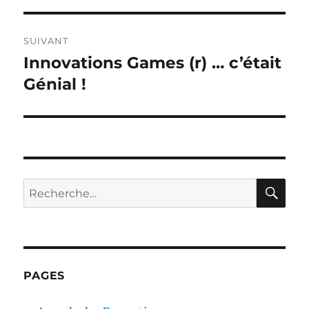
SUIVANT
Innovations Games (r) … c’était
Publication
suivante :
Génial !
RE
Recherche
pour :
PAGES