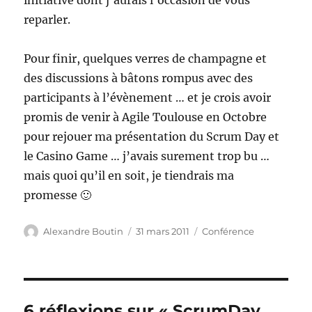
initiative dont j’aurais l’occasion de vous
reparler.
Pour finir, quelques verres de champagne et
des discussions à bâtons rompus avec des
participants à l’évènement … et je crois avoir
promis de venir à Agile Toulouse en Octobre
pour rejouer ma présentation du Scrum Day et
le Casino Game … j’avais surement trop bu …
mais quoi qu’il en soit, je tiendrais ma
promesse 🙂
Auteur
Publié
Catégories
Alexandre Boutin
31 mars 2011
Conférence
le
6 réflexions sur « ScrumDay …