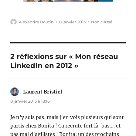
Auteur
Publié
Catégories
Alexandre Boutin
8 janvier 2013
Non classé
le
2 réflexions sur « Mon réseau
LinkedIn en 2012 »
Laurent Bristiel
dit :
8 janvier 2013 à 18:16
Je n’y suis pas, mais j’en vois plusieurs qui sont
partis chez Bonita ! Ca recrute fort là-bas…. et
pas mal d’agilistes ! Bonita, un des prochains