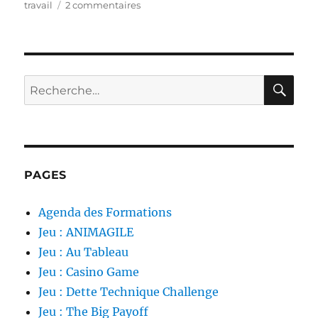
sur
travail
2 commentaires
Contractualisation
Agile
RE
Recherche
pour :
PAGES
Agenda des Formations
Jeu : ANIMAGILE
Jeu : Au Tableau
Jeu : Casino Game
Jeu : Dette Technique Challenge
Jeu : The Big Payoff