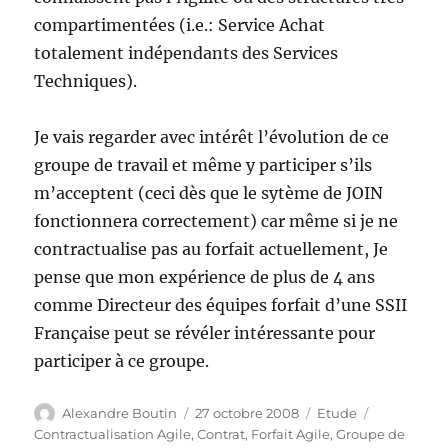
compartimentées (i.e.: Service Achat
totalement indépendants des Services
Techniques).
Je vais regarder avec intérêt l’évolution de ce
groupe de travail et même y participer s’ils
m’acceptent (ceci dès que le sytème de JOIN
fonctionnera correctement) car même si je ne
contractualise pas au forfait actuellement, Je
pense que mon expérience de plus de 4 ans
comme Directeur des équipes forfait d’une SSII
Française peut se révéler intéressante pour
participer à ce groupe.
Auteur
Publié
Catégories
Étiquettes
Alexandre Boutin
27 octobre 2008
Etude
le
Contractualisation Agile
,
Contrat
,
Forfait Agile
,
Groupe de