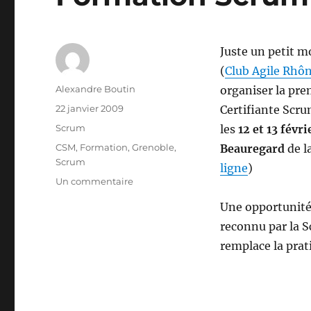
Juste un petit mo
(
Club Agile Rhôn
Auteur
Alexandre Boutin
organiser la pr
Publié
22 janvier 2009
Certifiante Scr
le
Catégories
Scrum
les
12 et 13 févr
Étiquettes
CSM
,
Formation
,
Grenoble
,
Beauregard
de l
Scrum
ligne
)
sur
Un commentaire
Formation
Une opportunité
Scrum
sur
reconnu par la S
Grenoble
remplace la prat