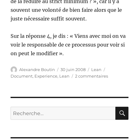
de la réduire au strict minimum ? », car il y a
souvent une volonté de bien faire alors que le
juste nécessaire suffit souvent.
Sur la réponse 4, je dis : « Viens avec moi on va
voir le responsable de ce processus pour voir si
on peut le modifier ».
Auteur
Publié
Catégories
Étiquettes
Alexandre Boutin
30 juin 2008
Lean
le
sur
Document
,
Experience
,
Lean
2 commentaires
Comment
faire
de
la
doc
RE
Recherche
?
pour :