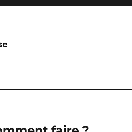
se
mment faire ?