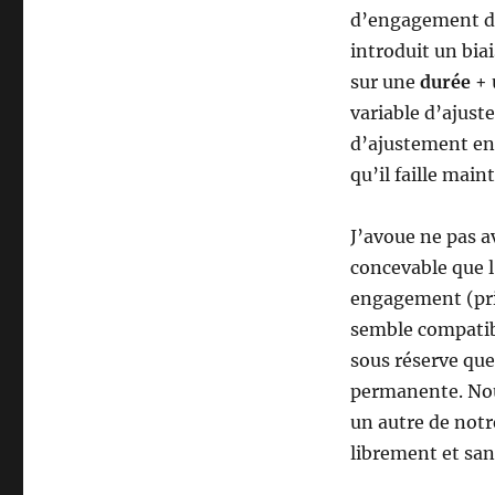
d’engagement de
introduit un biai
sur une
durée
+ 
variable d’ajust
d’ajustement en t
qu’il faille mai
J’avoue ne pas a
concevable que l
engagement (pris
semble compatib
sous réserve que 
permanente. Nou
un autre de notr
librement et san