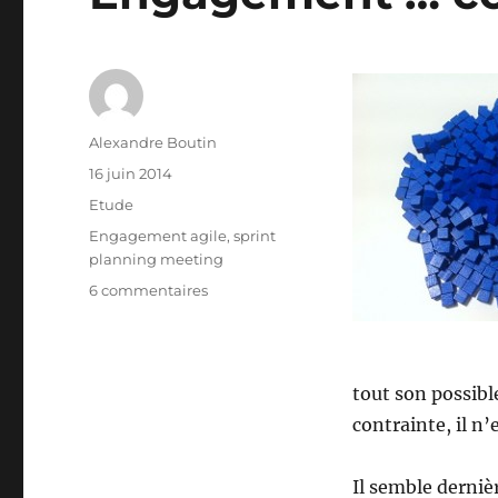
Auteur
Alexandre Boutin
Publié
16 juin 2014
le
Catégories
Etude
Étiquettes
Engagement agile
,
sprint
planning meeting
sur
6 commentaires
Engagement
…
comment
faire
tout son possibl
?
contrainte, il n’
Il semble derniè