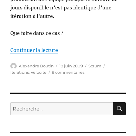
jours disponible n’est pas identique d’une
itération à l’autre.
Que faire dans ce cas ?
de « Comparer les vélocités »
Continuer la lecture
Auteur
Publié
Catégories
Étiquettes
Alexandre Boutin
18 juin 2009
Scrum
le
sur
Itérations
,
Velocité
9 commentaires
Comparer
les
vélocités
RE
Recherche
pour :