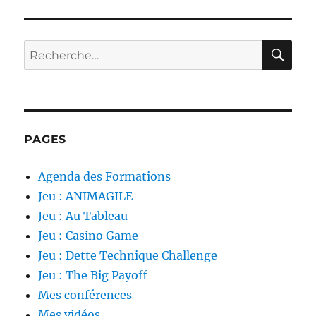
Scrum
non
officielle
RE
Recherche
pour :
PAGES
Agenda des Formations
Jeu : ANIMAGILE
Jeu : Au Tableau
Jeu : Casino Game
Jeu : Dette Technique Challenge
Jeu : The Big Payoff
Mes conférences
Mes vidéos