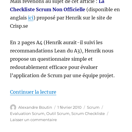
Mais revenons au sujet de cet article :
La
Checkliste Scrum Non Officielle
(disponible en
anglais
ici
) proposé par Henrik sur le site de
Crisp.se
En 2 pages A4 (Henrik aurait-il suivi les
recommandations Lean du A3), Henrik nous
propose un questionnaire simple et
redoutablement efficace pour évaluer
l’application de Scrum par une équipe projet.
de « La checkliste Scrum non off
Continuer la lecture
Auteur
Publié
Catégories
Étiquettes
Alexandre Boutin
1 février 2010
Scrum
le
Evaluation Scrum
,
Outil Scrum
,
Scrum Checkliste
sur
Laisser un commentaire
La
checkliste