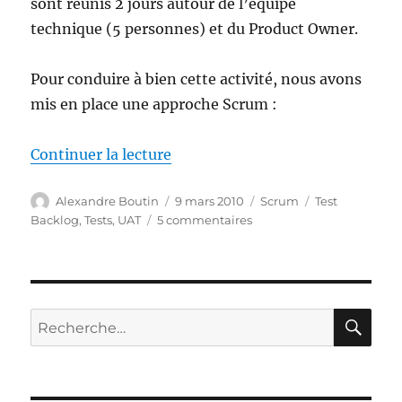
sont réunis 2 jours autour de l’équipe
technique (5 personnes) et du Product Owner.
Pour conduire à bien cette activité, nous avons
mis en place une approche Scrum :
de « Tests Fonctionnels en Scr
Continuer la lecture
Auteur
Publié
Catégories
Étiquettes
Alexandre Boutin
9 mars 2010
Scrum
Test
le
sur
Backlog
,
Tests
,
UAT
5 commentaires
Tests
Fonctionnels
en
Scrum
RE
Recherche
pour :