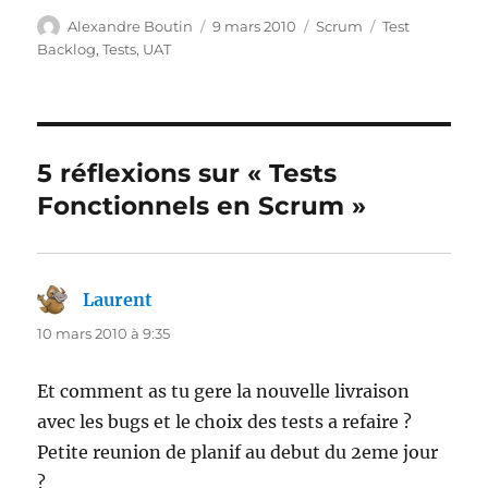
Auteur
Publié
Catégories
Étiquettes
Alexandre Boutin
9 mars 2010
Scrum
Test
le
Backlog
,
Tests
,
UAT
5 réflexions sur « Tests
Fonctionnels en Scrum »
Laurent
dit :
10 mars 2010 à 9:35
Et comment as tu gere la nouvelle livraison
avec les bugs et le choix des tests a refaire ?
Petite reunion de planif au debut du 2eme jour
?