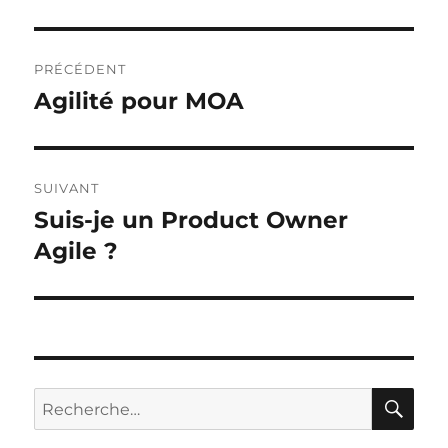
Navigation
PRÉCÉDENT
de
Agilité pour MOA
Publication
précédente :
l’article
SUIVANT
Suis-je un Product Owner
Publication
suivante :
Agile ?
RE
Recherche
pour :