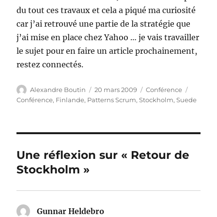
du tout ces travaux et cela a piqué ma curiosité
car j’ai retrouvé une partie de la stratégie que
j’ai mise en place chez Yahoo … je vais travailler
le sujet pour en faire un article prochainement,
restez connectés.
Auteur
Publié
Catégories
Étiquett
Alexandre Boutin
20 mars 2009
Conférence
le
Conférence
,
Finlande
,
Patterns Scrum
,
Stockholm
,
Suede
Une réflexion sur « Retour de
Stockholm »
Gunnar Heldebro
dit :