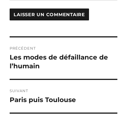
Navigation
PRÉCÉDENT
de
Les modes de défaillance de
Publication
précédente :
l’humain
l’article
SUIVANT
Paris puis Toulouse
Publication
suivante :