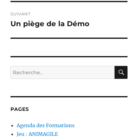
SUIVANT
Un piège de la Démo
Publication
suivante :
RE
Recherche
pour :
PAGES
Agenda des Formations
Jeu : ANIMAGILE