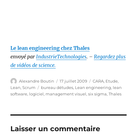
Le lean engineering chez Thales
envoyé par
IndustrieTechnologies
. –
Regardez plus
de vidéos de science.
Auteur
Publié
Catégories
Alexandre Boutin
17 juillet 2009
CARA
,
Etude
,
le
Étiquettes
Lean
,
Scrum
bureau détudes
,
Lean engineering
,
lean
software
,
logiciel
,
management visuel
,
six sigma
,
Thales
Laisser un commentaire