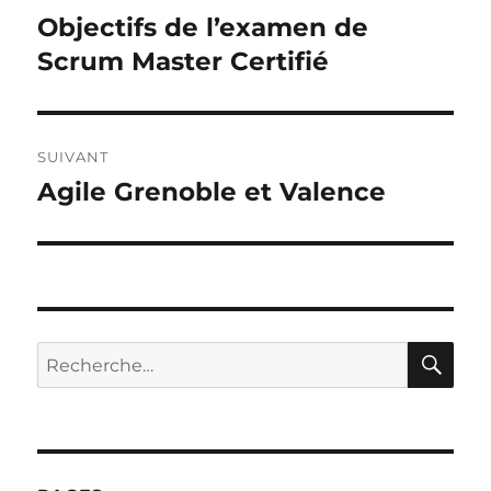
de
Objectifs de l’examen de
Publication
précédente :
Scrum Master Certifié
l’article
SUIVANT
Agile Grenoble et Valence
Publication
suivante :
RE
Recherche
pour :