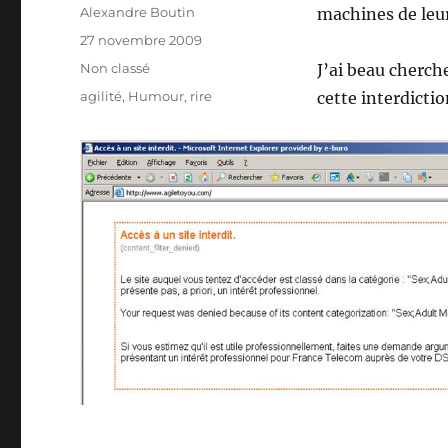
Auteur
Alexandre Boutin
machines de leur
Publié
27 novembre 2009
le
Catégories
Non classé
J’ai beau cherch
Étiquettes
agilité
,
Humour
,
rire
cette interdictio