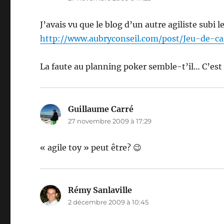
J’avais vu que le blog d’un autre agiliste subi
http://www.aubryconseil.com/post/Jeu-de-ca
La faute au planning poker semble-t’il… C’est 
Guillaume Carré
dit :
27 novembre 2009 à 17:29
« agile toy » peut être? 😉
Rémy Sanlaville
dit :
2 décembre 2009 à 10:45