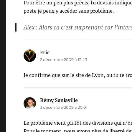
Pour être un peu plus précis, tu devrais indi
poste je peux y accéder sans problème.
Alex : Alors ca c’est surprenant car l’int
Eric
dit :
2 décembre 2009 à 12:43
Je confirme que sur le site de Lyon, ou tu te t
Rémy Sanlaville
dit :
3 décembre 2009 à 20:01
Le problème vient plutôt des divisions qui n’
Pour le moment, nous avons plus de liberté d