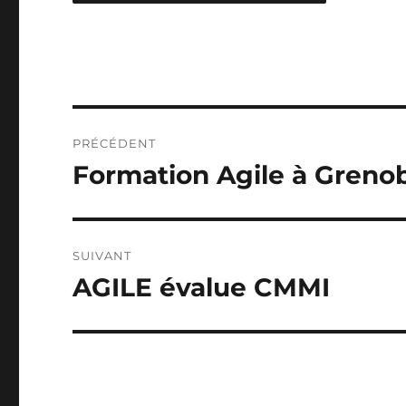
Navigation
PRÉCÉDENT
de
Formation Agile à Greno
Publication
précédente :
l’article
SUIVANT
AGILE évalue CMMI
Publication
suivante :