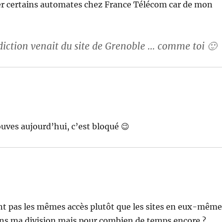
quer certains automates chez France Télécom car de mon
erdiction venait du site de Grenoble … comme toi 🙂
rouves aujourd’hui, c’est bloqué 😉
ont pas les mêmes accès plutôt que les sites en eux-même
ans ma division mais pour combien de temps encore ?