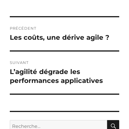
Navigation
PRÉCÉDENT
de
Les coûts, une dérive agile ?
Publication
précédente :
l’article
SUIVANT
L’agilité dégrade les
Publication
suivante :
performances applicatives
RE
Recherche