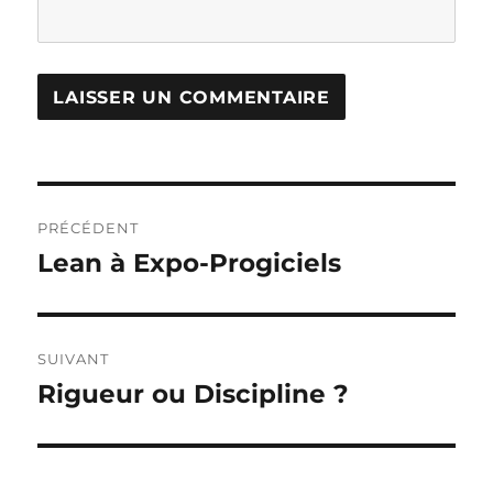
Navigation
PRÉCÉDENT
de
Lean à Expo-Progiciels
Publication
précédente :
l’article
SUIVANT
Rigueur ou Discipline ?
Publication
suivante :