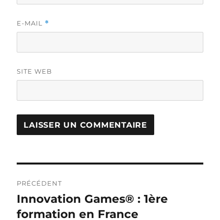
E-MAIL
*
SITE WEB
Navigation
PRÉCÉDENT
de
Innovation Games® : 1ère
Publication
précédente :
formation en France
l’article