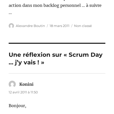
action dans mon backlog personnel … à suivre
…
Auteur
Publié
Catégories
Alexandre Boutin
18 mars 2011
Non classé
le
Une réflexion sur « Scrum Day
… j’y vais ! »
Konini
dit :
12 avril 2011 à 11:50
Bonjour,