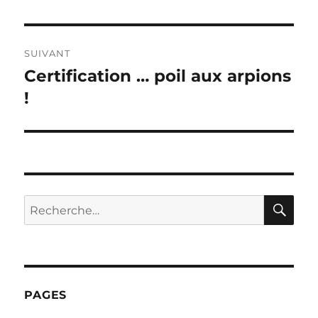
SUIVANT
Certification … poil aux arpions
Publication
suivante :
!
RE
Recherche
pour :
PAGES