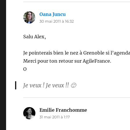
Oana Juncu
dit :
30 mai 2011 à 16:32
Salu Alex,
Je pointerais bien le nez à Grenoble si l’agend
Merci pour ton retour sur AgileFrance.
O
Je veux ! Je veux !! 🙂
Emilie Franchomme
dit :
31 mai 2011 à 1:17