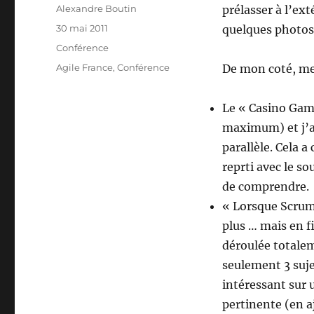
Auteur
Alexandre Boutin
prélasser à l’ext
Publié
30 mai 2011
quelques photos
le
Catégories
Conférence
Étiquettes
Agile France
,
Conférence
De mon coté, mes
Le « Casino Game
maximum) et j’ai
parallèle. Cela 
reprti avec le so
de comprendre.
« Lorsque Scrum 
plus … mais en fi
déroulée totale
seulement 3 sujet
intéressant sur 
pertinente (en a