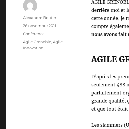
AGILE GRENOBLE
derrière moi et l
Auteur
Alexandre Boutin
cette année, je 
Publié
26 novembre 2011
compte égalemen
le
Catégories
Conférence
nous avons fait 
Étiquettes
Agile Grenoble
,
Agile
Innovation
AGILE G
D’après les premi
seulement 488 ma
parfaitement org
grande qualité, 
et que tout étai
Les slammers (U