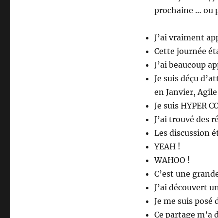
prochaine … ou p
J’ai vraiment ap
Cette journée éta
J’ai beaucoup ap
Je suis déçu d’at
en Janvier, Agil
Je suis HYPER 
J’ai trouvé des 
Les discussion é
YEAH !
WAHOO !
C’est une grand
J’ai découvert 
Je me suis posé 
Ce partage m’a 