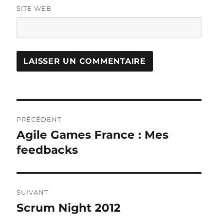
SITE WEB
Navigation
PRÉCÉDENT
de
Agile Games France : Mes
Publication
précédente :
feedbacks
l’article
SUIVANT
Scrum Night 2012
Publication