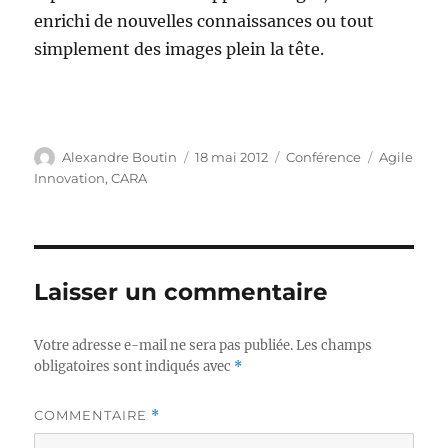
enrichi de nouvelles connaissances ou tout
simplement des images plein la tête.
Auteur
Publié
Catégories
Étiquettes
Alexandre Boutin
18 mai 2012
Conférence
Agile
le
Innovation
,
CARA
Laisser un commentaire
Votre adresse e-mail ne sera pas publiée.
Les champs
obligatoires sont indiqués avec
*
COMMENTAIRE
*