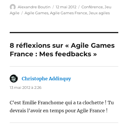
Auteur
Publié
Catégories
Alexandre Boutin
12 mai 2012
Conférence
,
Jeu
le
Étiquettes
Agile
Agile Games
,
Agile Games France
,
Jeux agiles
8 réflexions sur « Agile Games
France : Mes feedbacks »
Christophe Addinquy
dit :
13 mai 2012 à 2:26
C’est Emilie Franchome qui a ta clochette ! Tu
devrais l’avoir en temps pour Agile France !