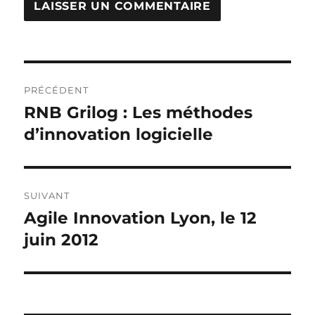
Navigation
PRÉCÉDENT
de
RNB Grilog : Les méthodes
Publication
précédente :
d’innovation logicielle
l’article
SUIVANT
Agile Innovation Lyon, le 12
Publication
suivante :
juin 2012