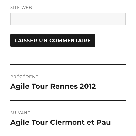
SITE WEB
Navigation
PRÉCÉDENT
de
Agile Tour Rennes 2012
Publication
précédente :
l’article
SUIVANT
Agile Tour Clermont et Pau
Publication
suivante :