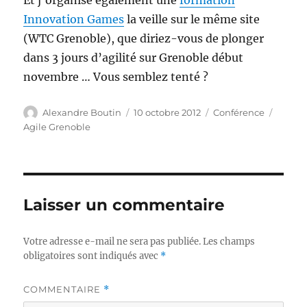
Et j’organise également une
formation
Innovation Games
la veille sur le même site
(WTC Grenoble), que diriez-vous de plonger
dans 3 jours d’agilité sur Grenoble début
novembre … Vous semblez tenté ?
Auteur
Publié
Catégories
Étique
Alexandre Boutin
10 octobre 2012
Conférence
le
Agile Grenoble
Laisser un commentaire
Votre adresse e-mail ne sera pas publiée.
Les champs
obligatoires sont indiqués avec
*
COMMENTAIRE
*