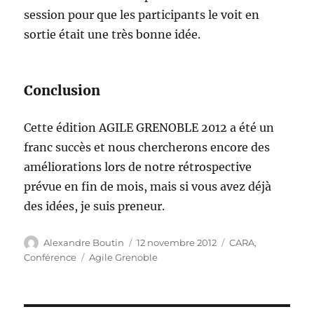
session pour que les participants le voit en
sortie était une très bonne idée.
Conclusion
Cette édition AGILE GRENOBLE 2012 a été un
franc succès et nous chercherons encore des
améliorations lors de notre rétrospective
prévue en fin de mois, mais si vous avez déjà
des idées, je suis preneur.
Auteur
Publié
Catégories
Alexandre Boutin
12 novembre 2012
CARA
,
le
Étiquettes
Conférence
Agile Grenoble