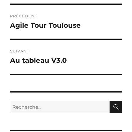
Navigation
PRÉCÉDENT
de
Agile Tour Toulouse
Publication
précédente :
l’article
SUIVANT
Au tableau V3.0
Publication
suivante :
RE
Recherche
pour :