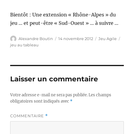
Bientôt : Une extension « Rhône-Alpes » du
jeu … et peut-être « Sud-Ouest » … à suivre …
Auteur
Publié
Catégories
Étiqu
Alexandre Boutin
14 novembre 2012
Jeu Agile
le
jeu au tableau
Laisser un commentaire
Votre adresse e-mail ne sera pas publiée.
Les champs
obligatoires sont indiqués avec
*
COMMENTAIRE
*