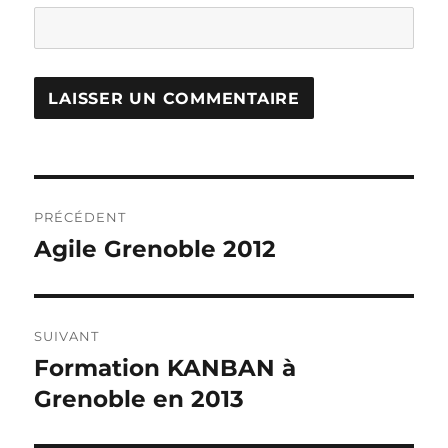
Navigation
PRÉCÉDENT
de
Agile Grenoble 2012
Publication
précédente :
l’article
SUIVANT
Formation KANBAN à
Publication
suivante :
Grenoble en 2013